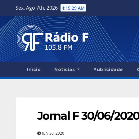
Skip
Sex. Ago 7th, 2026
4:15:29 AM
to
content
Início
Notícias
Publicidade
Jornal F 30/06/202
JUN 30, 2020