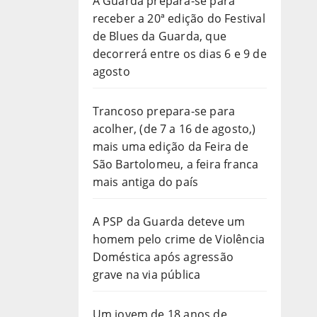
A Guarda prepara-se para
receber a 20ª edição do Festival
de Blues da Guarda, que
decorrerá entre os dias 6 e 9 de
agosto
Trancoso prepara-se para
acolher, (de 7 a 16 de agosto,)
mais uma edição da Feira de
São Bartolomeu, a feira franca
mais antiga do país
A PSP da Guarda deteve um
homem pelo crime de Violência
Doméstica após agressão
grave na via pública
Um jovem de 18 anos de