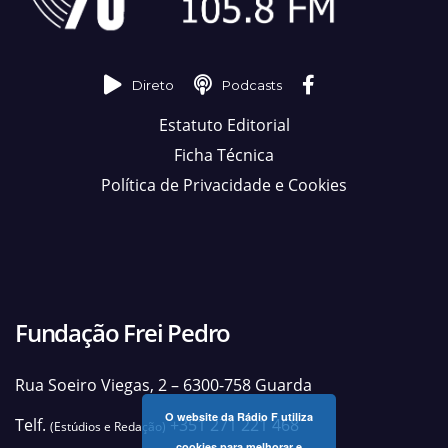
Direto
Podcasts
Estatuto Editorial
Ficha Técnica
Política de Privacidade e Cookies
Fundação Frei Pedro
Rua Soeiro Viegas, 2 – 6300-758 Guarda
O website da Rádio F utiliza
Telf.
+351 271 221 468
(Estúdios e Redação)
cookies para melhorar e