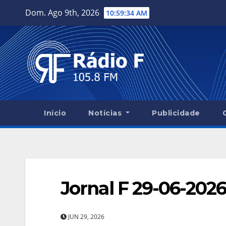
Skip
Dom. Ago 9th, 2026
10:59:35 AM
to
content
Início
Notícias
Publicidade
Jornal F 29-06-2026
JUN 29, 2026