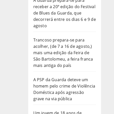
A Guarda prepara-se para
receber a 20ª edição do Festival
de Blues da Guarda, que
decorrerá entre os dias 6 e 9 de
agosto
Trancoso prepara-se para
acolher, (de 7 a 16 de agosto,)
mais uma edição da Feira de
São Bartolomeu, a feira franca
mais antiga do país
A PSP da Guarda deteve um
homem pelo crime de Violência
Doméstica após agressão
grave na via pública
Um jovem de 18 anos de