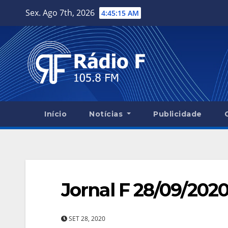
Skip
Sex. Ago 7th, 2026
4:45:16 AM
to
content
Início
Notícias
Publicidade
Jornal F 28/09/202
SET 28, 2020