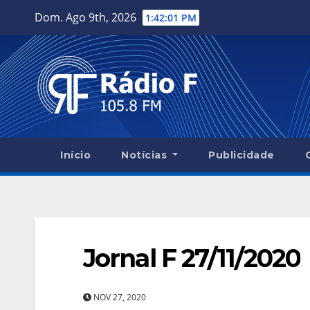
Skip
Dom. Ago 9th, 2026
1:42:02 PM
to
content
Início
Notícias
Publicidade
Jornal F 27/11/2020
NOV 27, 2020