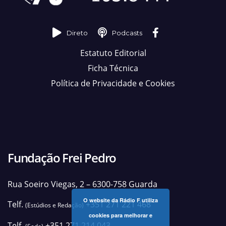
Direto
Podcasts
Estatuto Editorial
Ficha Técnica
Política de Privacidade e Cookies
Fundação Frei Pedro
Rua Soeiro Viegas, 2 – 6300-758 Guarda
O website da Rádio F utiliza
Telf.
+351 271 221 468
(Estúdios e Redação)
cookies para melhorar e
Telf.
+351 271 214 043