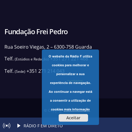
Fundação Frei Pedro
Rua Soeiro Viegas, 2 – 6300-758 Guarda
O website da Rádio F utiliza
Telf.
+351 271 221 468
(Estúdios e Redação)
cookies para melhorar e
Telf.
+351 271 214 043
(Sede)
personalizar a sua
+contactos
experiência de navegação.
Ao continuar a navegar está
a consentir a utilização de
cookies
mais informação
© Copyright 2025 Rádio F
Aceitar
RÁDIO F EM DIRETO