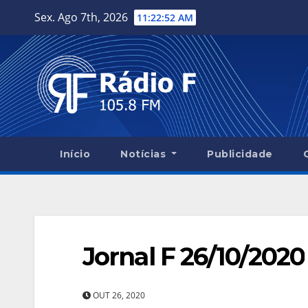
Skip
Sex. Ago 7th, 2026
11:22:53 AM
to
content
Início
Notícias
Publicidade
Jornal F 26/10/2020
OUT 26, 2020