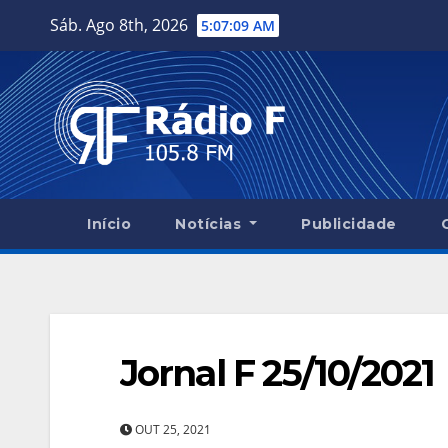
Skip
Sáb. Ago 8th, 2026
5:07:10 AM
to
content
Início
Notícias
Publicidade
Jornal F 25/10/2021
OUT 25, 2021