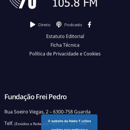
Direto
Podcasts
Estatuto Editorial
Ficha Técnica
Política de Privacidade e Cookies
Fundação Frei Pedro
Rua Soeiro Viegas, 2 – 6300-758 Guarda
O website da Rádio F utiliza
Telf.
+351 271 221 468
(Estúdios e Redação)
cookies para melhorar e