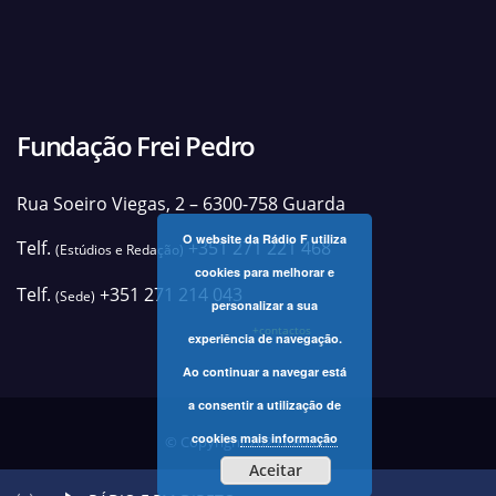
Fundação Frei Pedro
Rua Soeiro Viegas, 2 – 6300-758 Guarda
O website da Rádio F utiliza
Telf.
+351 271 221 468
(Estúdios e Redação)
cookies para melhorar e
Telf.
+351 271 214 043
(Sede)
personalizar a sua
+contactos
experiência de navegação.
Ao continuar a navegar está
a consentir a utilização de
cookies
mais informação
© Copyright 2025 Rádio F
Aceitar