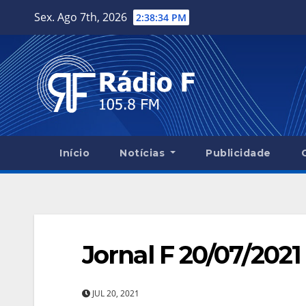
Skip
Sex. Ago 7th, 2026
2:38:35 PM
to
content
Início
Notícias
Publicidade
Jornal F 20/07/2021
JUL 20, 2021