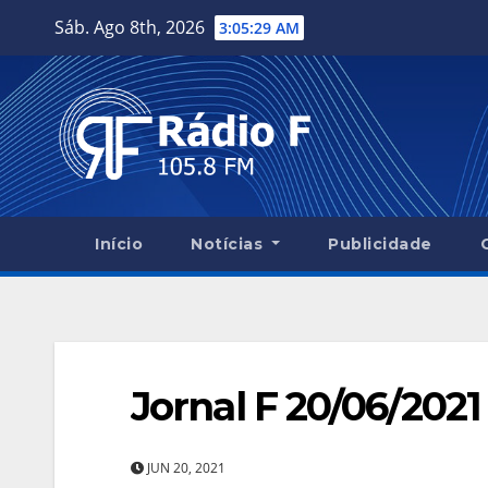
Skip
Sáb. Ago 8th, 2026
3:05:30 AM
to
content
Início
Notícias
Publicidade
Jornal F 20/06/2021
JUN 20, 2021