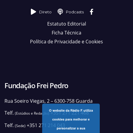
Direto
Podcasts
Estatuto Editorial
Ficha Técnica
Política de Privacidade e Cookies
Fundação Frei Pedro
Rua Soeiro Viegas, 2 – 6300-758 Guarda
O website da Rádio F utiliza
Telf.
+351 271 221 468
(Estúdios e Redação)
cookies para melhorar e
Telf.
+351 271 214 043
(Sede)
personalizar a sua