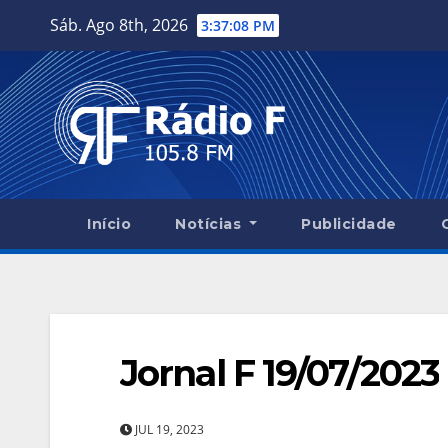
Skip
Sáb. Ago 8th, 2026
3:37:09 PM
to
content
Início
Notícias
Publicidade
Jornal F 19/07/2023
JUL 19, 2023