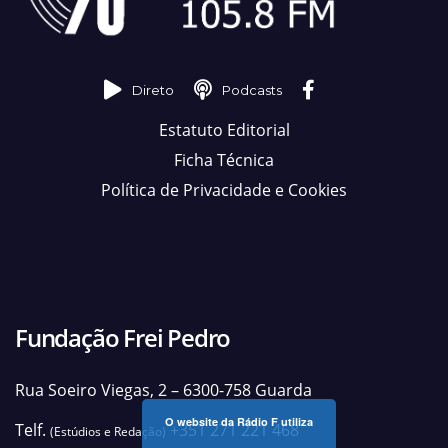
Direto
Podcasts
Estatuto Editorial
Ficha Técnica
Política de Privacidade e Cookies
Fundação Frei Pedro
Rua Soeiro Viegas, 2 – 6300-758 Guarda
O website da Rádio F utiliza
Telf.
+351 271 221 468
(Estúdios e Redação)