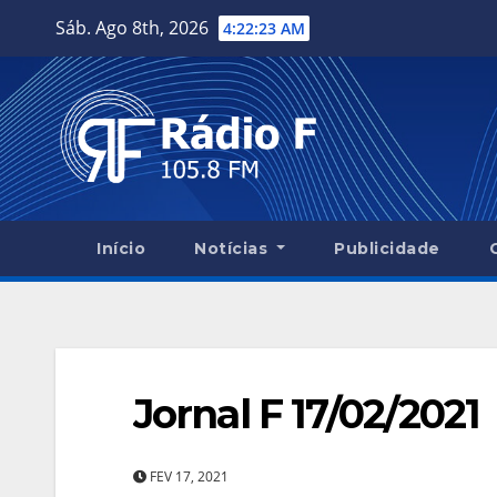
Skip
Sáb. Ago 8th, 2026
4:22:24 AM
to
content
Início
Notícias
Publicidade
Jornal F 17/02/2021
FEV 17, 2021