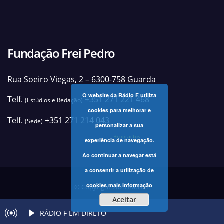
Fundação Frei Pedro
Rua Soeiro Viegas, 2 – 6300-758 Guarda
O website da Rádio F utiliza
Telf.
+351 271 221 468
(Estúdios e Redação)
cookies para melhorar e
Telf.
+351 271 214 043
(Sede)
personalizar a sua
+contactos
experiência de navegação.
Ao continuar a navegar está
a consentir a utilização de
cookies
mais informação
© Copyright 2025 Rádio F
Aceitar
RÁDIO F EM DIRETO