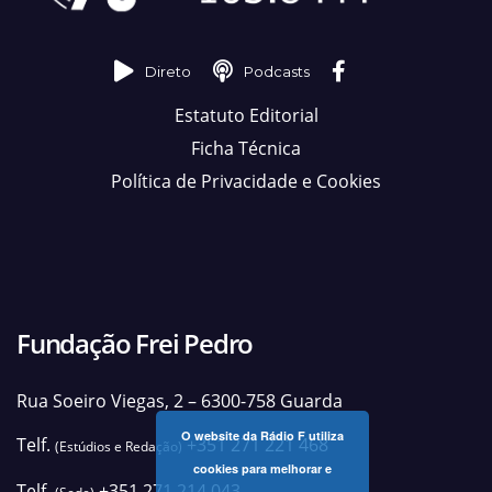
Direto
Podcasts
Estatuto Editorial
Ficha Técnica
Política de Privacidade e Cookies
Fundação Frei Pedro
Rua Soeiro Viegas, 2 – 6300-758 Guarda
O website da Rádio F utiliza
Telf.
+351 271 221 468
(Estúdios e Redação)
cookies para melhorar e
Telf.
+351 271 214 043