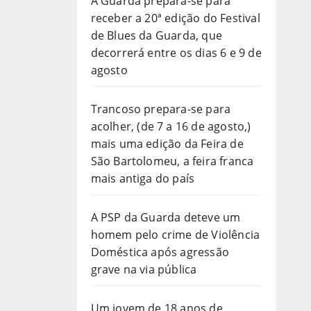
A Guarda prepara-se para
receber a 20ª edição do Festival
de Blues da Guarda, que
decorrerá entre os dias 6 e 9 de
agosto
Trancoso prepara-se para
acolher, (de 7 a 16 de agosto,)
mais uma edição da Feira de
São Bartolomeu, a feira franca
mais antiga do país
A PSP da Guarda deteve um
homem pelo crime de Violência
Doméstica após agressão
grave na via pública
Um jovem de 18 anos de