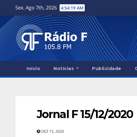
Skip
Sex. Ago 7th, 2026
4:54:20 AM
to
content
Início
Notícias
Publicidade
Jornal F 15/12/2020
DEZ 15, 2020