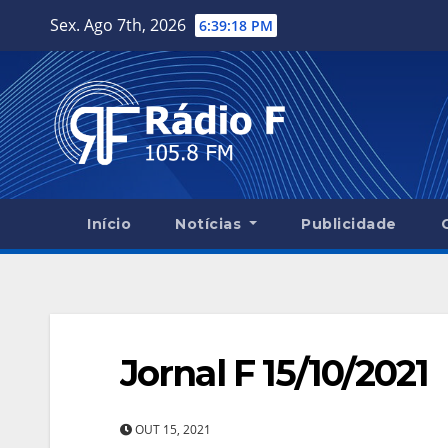
Skip
Sex. Ago 7th, 2026
6:39:18 PM
to
content
Início
Notícias
Publicidade
Jornal F 15/10/2021
OUT 15, 2021