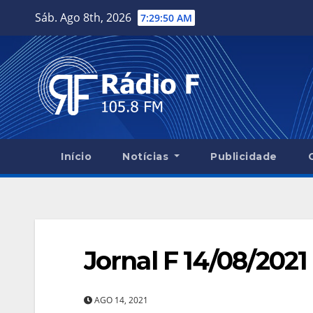
Skip
Sáb. Ago 8th, 2026
7:29:51 AM
to
content
Início
Notícias
Publicidade
Jornal F 14/08/2021
AGO 14, 2021