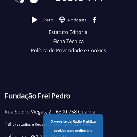
Direto
Podcasts
Estatuto Editorial
Ficha Técnica
Política de Privacidade e Cookies
Fundação Frei Pedro
Rua Soeiro Viegas, 2 – 6300-758 Guarda
O website da Rádio F utiliza
Telf.
+351 271 221 468
(Estúdios e Redação)
cookies para melhorar e
Telf.
+351 271 214 043