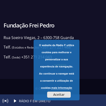
Fundação Frei Pedro
Rua Soeiro Viegas, 2 – 6300-758 Guarda
O website da Rádio F utiliza
Telf.
+351 271 221 468
(Estúdios e Redação)
cookies para melhorar e
Telf.
+351 271 214 043
(Sede)
personalizar a sua
+contactos
experiência de navegação.
Ao continuar a navegar está
a consentir a utilização de
cookies
mais informação
© Copyright 2025 Rádio F
Aceitar
RÁDIO F EM DIRETO