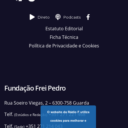
Direto
Podcasts
Estatuto Editorial
Ficha Técnica
Política de Privacidade e Cookies
Fundação Frei Pedro
Rua Soeiro Viegas, 2 – 6300-758 Guarda
O website da Rádio F utiliza
Telf.
+351 271 221 468
(Estúdios e Redação)
cookies para melhorar e
Telf.
+351 271 214 043
(Sede)