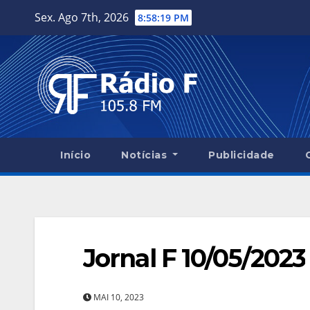
Skip
Sex. Ago 7th, 2026
8:58:20 PM
to
content
Início
Notícias
Publicidade
Jornal F 10/05/2023
MAI 10, 2023