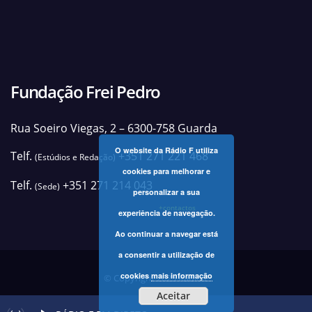
Fundação Frei Pedro
Rua Soeiro Viegas, 2 – 6300-758 Guarda
O website da Rádio F utiliza
Telf.
+351 271 221 468
(Estúdios e Redação)
cookies para melhorar e
Telf.
+351 271 214 043
(Sede)
personalizar a sua
+contactos
experiência de navegação.
Ao continuar a navegar está
a consentir a utilização de
cookies
mais informação
© Copyright 2025 Rádio F
Aceitar