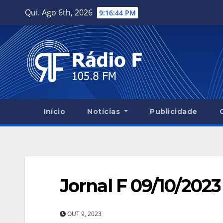
Skip
Qui. Ago 6th, 2026
9:16:45 PM
to
content
Início
Notícias
Publicidade
Jornal F 09/10/2023
OUT 9, 2023