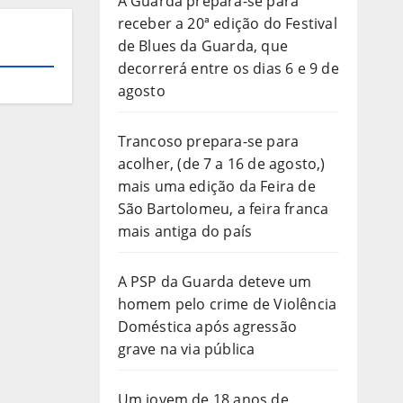
A Guarda prepara-se para
receber a 20ª edição do Festival
de Blues da Guarda, que
decorrerá entre os dias 6 e 9 de
agosto
Trancoso prepara-se para
acolher, (de 7 a 16 de agosto,)
mais uma edição da Feira de
São Bartolomeu, a feira franca
mais antiga do país
A PSP da Guarda deteve um
homem pelo crime de Violência
Doméstica após agressão
grave na via pública
Um jovem de 18 anos de