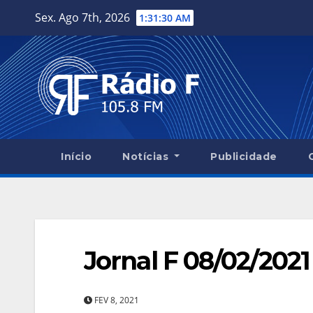
Skip
Sex. Ago 7th, 2026
1:31:31 AM
to
content
Início
Notícias
Publicidade
Jornal F 08/02/2021
FEV 8, 2021