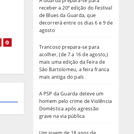
A Guarda prepara-se para
receber a 20ª edição do Festival
de Blues da Guarda, que
decorrerá entre os dias 6 e 9 de
agosto
Trancoso prepara-se para
acolher, (de 7 a 16 de agosto,)
mais uma edição da Feira de
São Bartolomeu, a feira franca
mais antiga do país
A PSP da Guarda deteve um
homem pelo crime de Violência
Doméstica após agressão
grave na via pública
Um jovem de 18 anos de