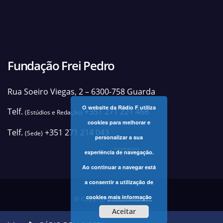
Fundação Frei Pedro
Rua Soeiro Viegas, 2 – 6300-758 Guarda
O website da Rádio F utiliza
Telf.
+351 271 221 468
(Estúdios e Redação)
cookies para melhorar e
Telf.
+351 271 214 043
(Sede)
personalizar a sua
+contactos
experiência de navegação.
Ao continuar a navegar está
a consentir a utilização de
cookies
mais informação
© Copyright 2025 Rádio F
Aceitar