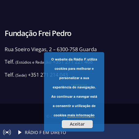
Fundação Frei Pedro
Rua Soeiro Viegas, 2 – 6300-758 Guarda
O website da Rádio F utiliza
Telf.
+351 271 221 468
(Estúdios e Redação)
cookies para melhorar e
Telf.
+351 271 214 043
(Sede)
personalizar a sua
+contactos
experiência de navegação.
Ao continuar a navegar está
a consentir a utilização de
cookies
mais informação
© Copyright 2025 Rádio F
Aceitar
RÁDIO F EM DIRETO