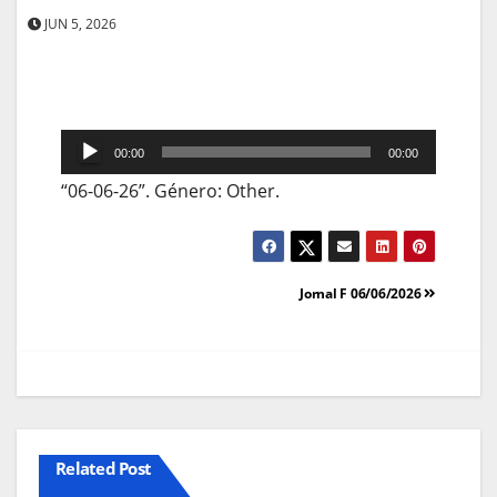
JUN 5, 2026
Reprodutor
00:00
00:00
de
“06-06-26”. Género: Other.
áudio
Navegação
Jornal F 06/06/2026
de
artigos
Related Post