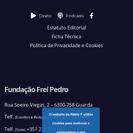
Direto
Podcasts
Estatuto Editorial
Ficha Técnica
Política de Privacidade e Cookies
Fundação Frei Pedro
Rua Soeiro Viegas, 2 – 6300-758 Guarda
O website da Rádio F utiliza
Telf.
+351 271 221 468
(Estúdios e Redação)
cookies para melhorar e
Telf.
+351 271 214 043
(Sede)
personalizar a sua