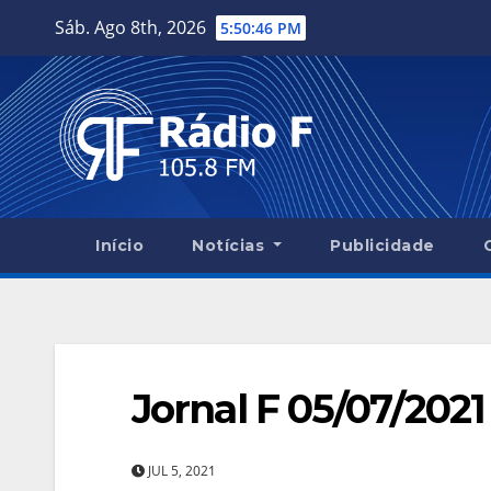
Skip
Sáb. Ago 8th, 2026
5:50:47 PM
to
content
Início
Notícias
Publicidade
Jornal F 05/07/2021
JUL 5, 2021