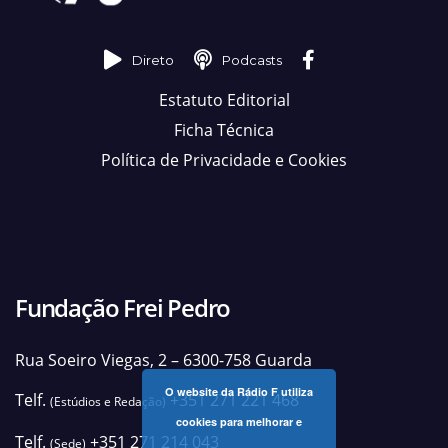
Direto
Podcasts
Estatuto Editorial
Ficha Técnica
Política de Privacidade e Cookies
Fundação Frei Pedro
Rua Soeiro Viegas, 2 – 6300-758 Guarda
O website da Rádio F utiliza
Telf.
+351 271 221 468
(Estúdios e Redação)
cookies para melhorar e
Telf.
+351 271 214 043
(Sede)