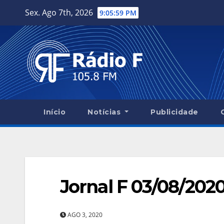
Skip
Sex. Ago 7th, 2026
9:05:59 PM
to
content
Início
Notícias
Publicidade
Jornal F 03/08/202
AGO 3, 2020