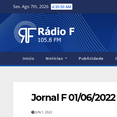
Skip
Sex. Ago 7th, 2026
4:35:52 AM
to
content
Início
Notícias
Publicidade
Jornal F 01/06/2022
JUN 1, 2022