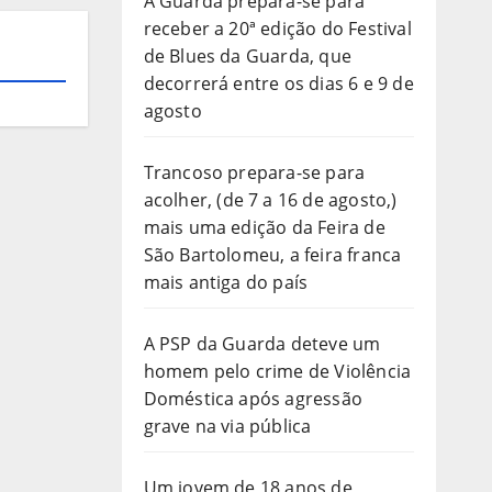
A Guarda prepara-se para
receber a 20ª edição do Festival
de Blues da Guarda, que
decorrerá entre os dias 6 e 9 de
agosto
Trancoso prepara-se para
acolher, (de 7 a 16 de agosto,)
mais uma edição da Feira de
São Bartolomeu, a feira franca
mais antiga do país
A PSP da Guarda deteve um
homem pelo crime de Violência
Doméstica após agressão
grave na via pública
Um jovem de 18 anos de