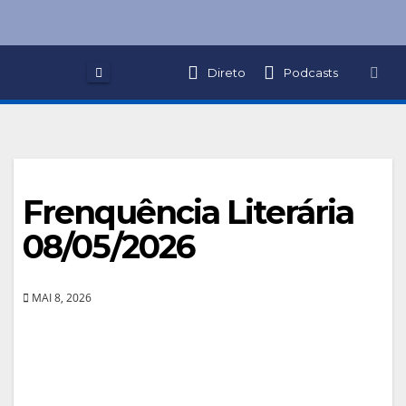
Skip
to
content
Direto
Podcasts
Frenquência Literária
08/05/2026
MAI 8, 2026