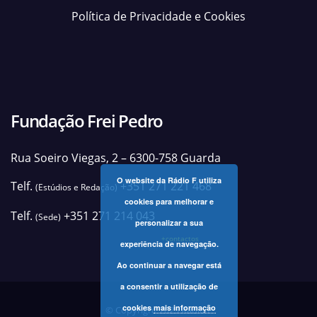
Política de Privacidade e Cookies
Fundação Frei Pedro
Rua Soeiro Viegas, 2 – 6300-758 Guarda
O website da Rádio F utiliza
Telf.
+351 271 221 468
(Estúdios e Redação)
cookies para melhorar e
Telf.
+351 271 214 043
(Sede)
personalizar a sua
+contactos
experiência de navegação.
Ao continuar a navegar está
a consentir a utilização de
cookies
mais informação
© Copyright 2025 Rádio F