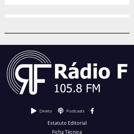
Direto
Podcasts
Estatuto Editorial
Ficha Técnica