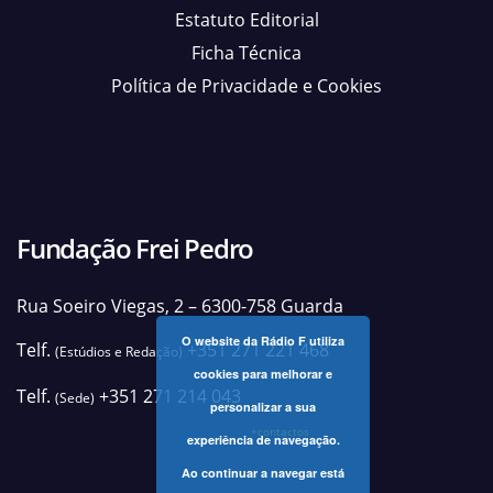
Estatuto Editorial
Ficha Técnica
Política de Privacidade e Cookies
Fundação Frei Pedro
Rua Soeiro Viegas, 2 – 6300-758 Guarda
O website da Rádio F utiliza
Telf.
+351 271 221 468
(Estúdios e Redação)
cookies para melhorar e
Telf.
+351 271 214 043
(Sede)
personalizar a sua
+contactos
experiência de navegação.
Ao continuar a navegar está