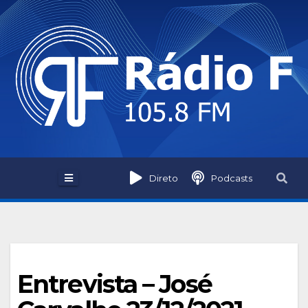
Skip
to
content
Direto
Podcasts
Entrevista – José