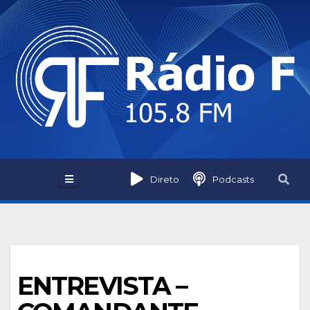
Skip
to
content
Direto
Podcasts
ENTREVISTA –