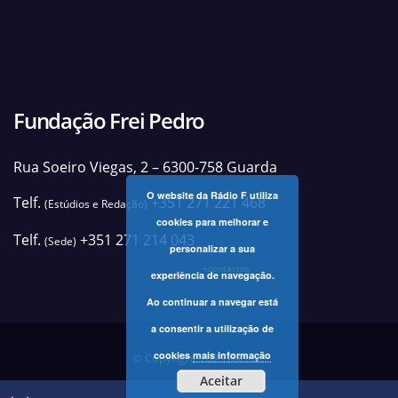
Fundação Frei Pedro
Rua Soeiro Viegas, 2 – 6300-758 Guarda
O website da Rádio F utiliza
Telf.
+351 271 221 468
(Estúdios e Redação)
cookies para melhorar e
Telf.
+351 271 214 043
(Sede)
personalizar a sua
+contactos
experiência de navegação.
Ao continuar a navegar está
a consentir a utilização de
cookies
mais informação
© Copyright 2025 Rádio F
Aceitar