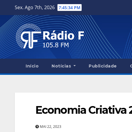
Skip
Sex. Ago 7th, 2026
7:45:35 PM
to
content
Início
Notícias
Publicidade
Economia Criativa 
MAI 22, 2023