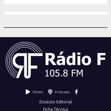
Direto
Podcasts
Estatuto Editorial
Ficha Técnica