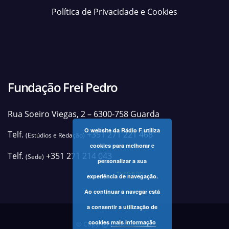
Política de Privacidade e Cookies
Fundação Frei Pedro
Rua Soeiro Viegas, 2 – 6300-758 Guarda
O website da Rádio F utiliza
Telf.
+351 271 221 468
(Estúdios e Redação)
cookies para melhorar e
Telf.
+351 271 214 043
(Sede)
personalizar a sua
+contactos
experiência de navegação.
Ao continuar a navegar está
a consentir a utilização de
cookies
mais informação
© Copyright 2025 Rádio F