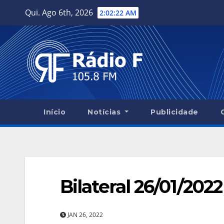
Skip
Qui. Ago 6th, 2026
2:02:23 AM
to
content
Início
Notícias
Publicidade
Bilateral 26/01/2022
JAN 26, 2022