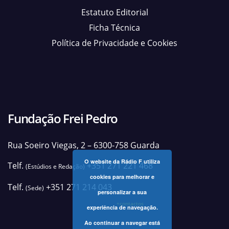
Estatuto Editorial
Ficha Técnica
Política de Privacidade e Cookies
Fundação Frei Pedro
Rua Soeiro Viegas, 2 – 6300-758 Guarda
O website da Rádio F utiliza
Telf.
+351 271 221 468
(Estúdios e Redação)
cookies para melhorar e
Telf.
+351 271 214 043
(Sede)
personalizar a sua
+contactos
experiência de navegação.
Ao continuar a navegar está