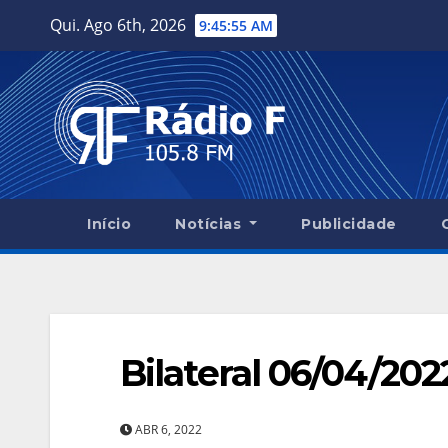
Skip
Qui. Ago 6th, 2026
9:45:56 AM
to
content
Início
Notícias
Publicidade
Bilateral 06/04/202
ABR 6, 2022