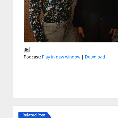
Podcast:
Play in new window
|
Download
Related Post