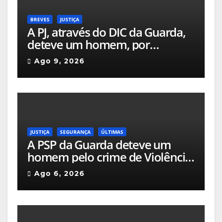
BREVES
JUSTIÇA
A PJ, através do DIC da Guarda,
deteve um homem, por
comercialização de 27,5 kg de
Ago 9, 2026
embalagens de canábis
JUSTIÇA
SEGURANÇA
ÚLTIMAS
A PSP da Guarda deteve um
homem pelo crime de Violência
Doméstica após agressão grave
Ago 6, 2026
na via pública