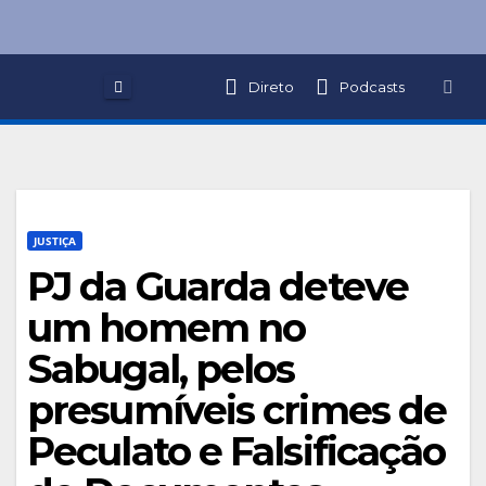
Skip
to
content
Direto
Podcasts
JUSTIÇA
PJ da Guarda deteve
um homem no
Sabugal, pelos
presumíveis crimes de
Peculato e Falsificação