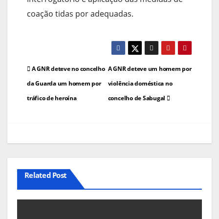
coação tidas por adequadas.
Navegação
A GNR deteve no concelho
A GNR deteve um homem por
de
da Guarda um homem por
violência doméstica no
tráfico de heroína
concelho de Sabugal
artigos
Related Post