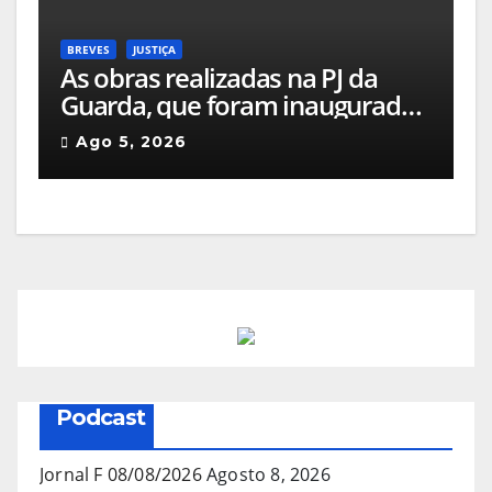
BREVES
JUSTIÇA
As obras realizadas na PJ da
Guarda, que foram inauguradas
em 2023, estão sob a
Ago 5, 2026
investigação da Procuradoria
Europeia
Podcast
Jornal F 08/08/2026
Agosto 8, 2026