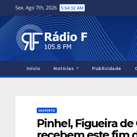
Skip
Sex. Ago 7th, 2026
5:54:33 AM
to
content
Início
Notícias
Publicidade
DESPORTO
Pinhel, Figueira d
recebem este fim 