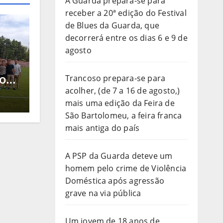
A Guarda prepara-se para
receber a 20ª edição do Festival
de Blues da Guarda, que
decorrerá entre os dias 6 e 9 de
agosto
 o
Trancoso prepara-se para
l,
acolher, (de 7 a 16 de agosto,)
ue
mais uma edição da Feira de
São Bartolomeu, a feira franca
mais antiga do país
A PSP da Guarda deteve um
homem pelo crime de Violência
Doméstica após agressão
grave na via pública
Um jovem de 18 anos de