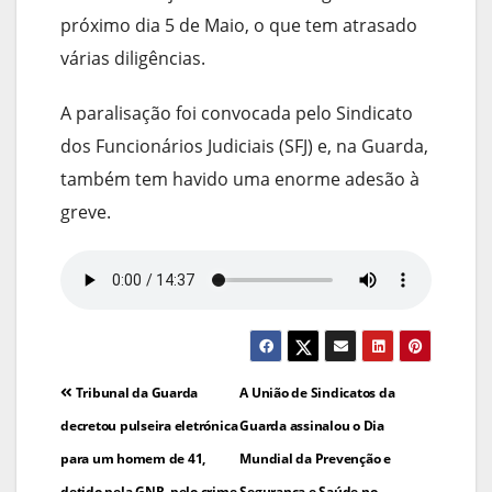
próximo dia 5 de Maio, o que tem atrasado
várias diligências.
A paralisação foi convocada pelo Sindicato
dos Funcionários Judiciais (SFJ) e, na Guarda,
também tem havido uma enorme adesão à
greve.
Navegação
Tribunal da Guarda
A União de Sindicatos da
de
decretou pulseira eletrónica
Guarda assinalou o Dia
para um homem de 41,
Mundial da Prevenção e
artigos
detido pela GNR, pelo crime
Segurança e Saúde no