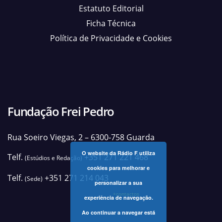
Estatuto Editorial
Ficha Técnica
Política de Privacidade e Cookies
Fundação Frei Pedro
Rua Soeiro Viegas, 2 – 6300-758 Guarda
O website da Rádio F utiliza
Telf.
+351 271 221 468
(Estúdios e Redação)
cookies para melhorar e
Telf.
+351 271 214 043
(Sede)
personalizar a sua
+contactos
experiência de navegação.
Ao continuar a navegar está