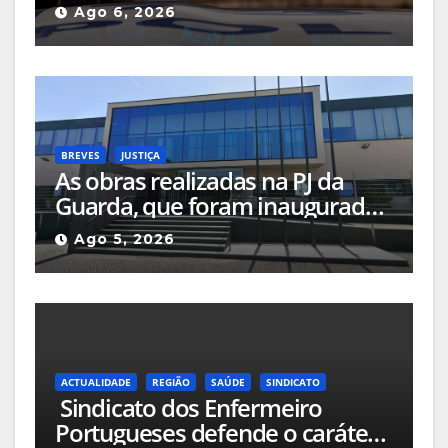
Doméstica após agressão grave
Ago 6, 2026
na via pública
BREVES
JUSTIÇA
As obras realizadas na PJ da
Guarda, que foram inauguradas
em 2023, estão sob a
Ago 5, 2026
investigação da Procuradoria
Europeia
ACTUALIDADE
REGIÃO
SAÚDE
SINDICATO
Sindicato dos Enfermeiro
Portugueses defende o caráter